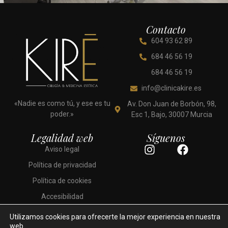
Contacto
604 93 62 89
684 46 56 19
684 46 56 19
info@clinicakire.es
«Nadie es como tú, y ese es tu
Av. Don Juan de Borbón, 98,
poder.»
Esc 1, Bajo, 30007 Murcia
Legalidad web
Síguenos
I
F
Aviso legal
n
a
Política de privacidad
s
c
t
e
Política de cookies
a
b
Accesibilidad
g
o
r
o
Utilizamos cookies para ofrecerte la mejor experiencia en nuestra
a
k
web.