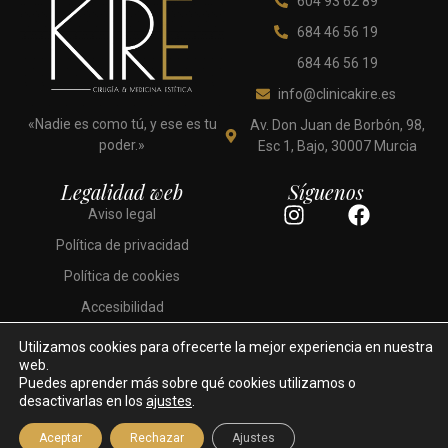
604 93 62 89
684 46 56 19
684 46 56 19
info@clinicakire.es
«Nadie es como tú, y ese es tu
Av. Don Juan de Borbón, 98,
poder.»
Esc 1, Bajo, 30007 Murcia
Legalidad web
Síguenos
I
F
Aviso legal
n
a
Política de privacidad
s
c
t
e
Política de cookies
a
b
Accesibilidad
g
o
r
o
Utilizamos cookies para ofrecerte la mejor experiencia en nuestra
a
k
web.
Puedes aprender más sobre qué cookies utilizamos o
m
desactivarlas en los
ajustes
.
Desarrollado por: Ekuánime
Clínica Kiré © 2026. Todos los derechos reservados.
Aceptar
Rechazar
Ajustes