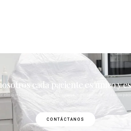
ÓCENOS
SERVICIOS
BLOG
CONTACTO
nosotros cada paciente es único y es
or ello que todos nuestros tratamientos son personalizados a cada paci
Pide presupuesto sin compromiso.
CONTÁCTANOS