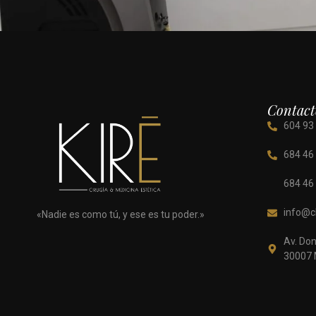
Contact
604 93
684 46
684 46
info@cl
«Nadie es como tú, y ese es tu poder.»
Av. Don
30007 