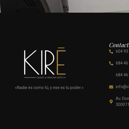
Contact
604 93
684 46
684 46
info@cl
«Nadie es como tú, y ese es tu poder.»
Av. Don
30007 