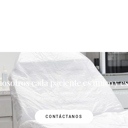
ÓCENOS
SERVICIOS
BLOG
CONTACTO
nosotros cada paciente es único y es
or ello que todos nuestros tratamientos son personalizados a cada paci
Pide presupuesto sin compromiso.
CONTÁCTANOS