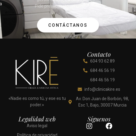
Pide presupuesto sin compromiso.
CONTÁCTANOS
Contacto
604 93 62 89
684 46 56 19
684 46 56 19
info@clinicakire.es
«Nadie es como tú, y ese es tu
Av. Don Juan de Borbón, 98,
poder.»
Esc 1, Bajo, 30007 Murcia
Legalidad web
Síguenos
I
F
Aviso legal
n
a
Política de privacidad