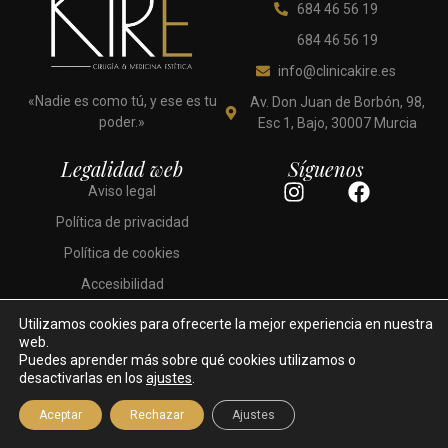
684 46 56 19
684 46 56 19
info@clinicakire.es
«Nadie es como tú, y ese es tu
Av. Don Juan de Borbón, 98,
poder.»
Esc 1, Bajo, 30007 Murcia
Legalidad web
Síguenos
I
F
Aviso legal
n
a
Política de privacidad
s
c
t
e
Política de cookies
a
b
Accesibilidad
g
o
r
o
Utilizamos cookies para ofrecerte la mejor experiencia en nuestra
a
k
web.
Puedes aprender más sobre qué cookies utilizamos o
m
desactivarlas en los
ajustes
.
Desarrollado por: Ekuánime
Clínica Kiré © 2026. Todos los derechos reservados.
Aceptar
Rechazar
Ajustes