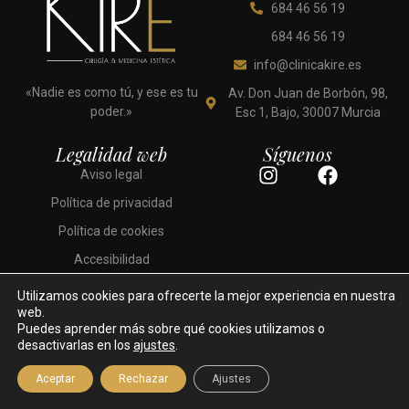
684 46 56 19
684 46 56 19
info@clinicakire.es
«Nadie es como tú, y ese es tu
Av. Don Juan de Borbón, 98,
poder.»
Esc 1, Bajo, 30007 Murcia
Legalidad web
Síguenos
I
F
Aviso legal
n
a
Política de privacidad
s
c
t
e
Política de cookies
a
b
Accesibilidad
g
o
r
o
Utilizamos cookies para ofrecerte la mejor experiencia en nuestra
a
k
web.
Puedes aprender más sobre qué cookies utilizamos o
m
desactivarlas en los
ajustes
.
Desarrollado por: Ekuánime
Clínica Kiré © 2026. Todos los derechos reservados.
Aceptar
Rechazar
Ajustes