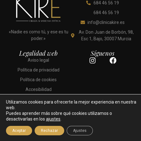
684 46 56 19
684 46 56 19
info@clinicakire.es
«Nadie es como tú, y ese es tu
Av. Don Juan de Borbón, 98,
poder.»
Esc 1, Bajo, 30007 Murcia
Legalidad web
Síguenos
I
F
Aviso legal
n
a
Política de privacidad
s
c
t
e
Política de cookies
a
b
Accesibilidad
g
o
r
o
Utilizamos cookies para ofrecerte la mejor experiencia en nuestra
a
k
web.
Puedes aprender más sobre qué cookies utilizamos o
m
desactivarlas en los
ajustes
.
Desarrollado por: Ekuánime
Clínica Kiré © 2026. Todos los derechos reservados.
Aceptar
Rechazar
Ajustes