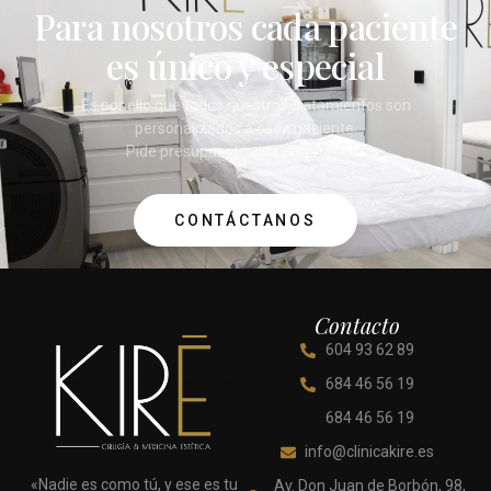
Para nosotros cada paciente
es único y especial
Es por ello que todos nuestros tratamientos son
personalizados a cada paciente.
Pide presupuesto sin compromiso.
CONTÁCTANOS
Contacto
604 93 62 89
684 46 56 19
684 46 56 19
info@clinicakire.es
«Nadie es como tú, y ese es tu
Av. Don Juan de Borbón, 98,